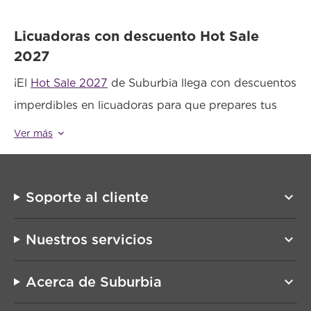
Licuadoras con descuento Hot Sale
2027
¡El
Hot Sale 2027
de Suburbia llega con descuentos
imperdibles en licuadoras para que prepares tus
recetas favoritas con facilidad y eficiencia! Desde
Ver más
keyboard_arrow_down_outlined
modelos básicos hasta licuadoras de alto
rendimiento, encontrarás opciones ideales para tu
cocina a precios especiales.
Soporte al cliente
keyboard_arrow_down
Durante el Hot Sale Licuadoras, tendrás acceso a
Nuestros servicios
keyboard_arrow_down
una amplia variedad de modelos que se adaptan a
tus necesidades. ¿Buscas una licuadora para
Acerca de Suburbia
keyboard_arrow_down
batidos y jugos saludables?Si necesitas mayor
potencia, las licuadoras profesionales serán la mejor