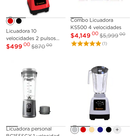
Combo Licuadora
KS500 4 velocidades
Licuadora 10
00
00
$
4,149
$
5,999
velocidades 2 pulsos
(1)
00
00
BSED-B1-W
$
499
$
870
Licuadora personal
add