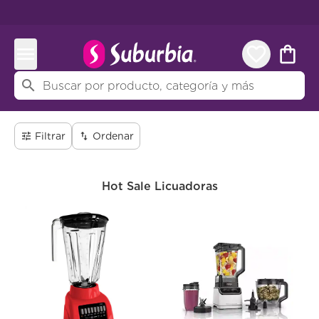
menu
favorite_border
shopping_bag
search
tune
Filtrar
swap_vert
Ordenar
Hot Sale Licuadoras