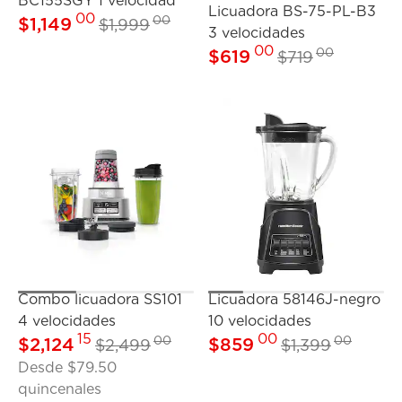
BC155SGY 1 velocidad
Licuadora BS-75-PL-B3
00
00
$
1,149
$
1,999
3 velocidades
00
00
$
619
$
719
Combo licuadora SS101
Licuadora 58146J-negro
4 velocidades
10 velocidades
15
00
00
00
$
2,124
$
859
$
2,499
$
1,399
Desde
$79.50
quincenales