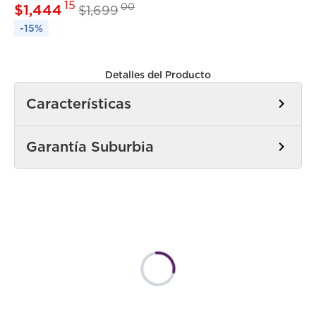
15
00
$
1,444
$
$
1,699
-15%
-
Detalles del Producto
Características
chevron_right
Garantía Suburbia
chevron_right