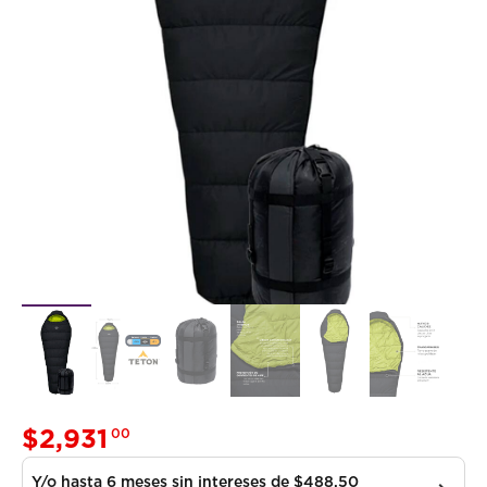
$
2,931
00
Y/o hasta 6 meses sin intereses de $488.50