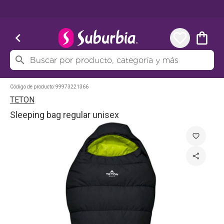
chevron_left
favorite_border
shopping_bag
search
Código de producto:
99973221366
TETON
Sleeping bag regular unisex
favorite_border
share