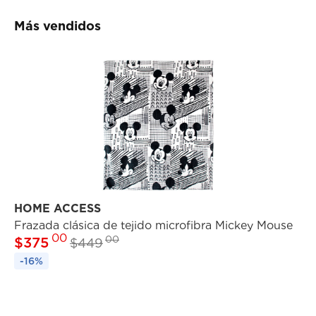
Más vendidos
HOME ACCESS
X
Frazada clásica de tejido microfibra Mickey Mouse
Bo
00
00
$
375
$
$
449
-16%
-