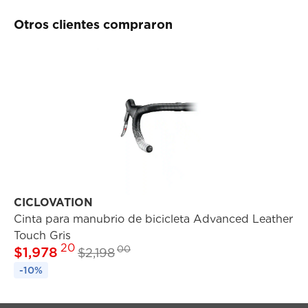
Otros clientes compraron
CICLOVATION
I
Cinta para manubrio de bicicleta Advanced Leather
Go
$
Touch Gris
20
00
$
1,978
$
2,198
-
-10%