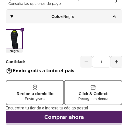
chevron_right
Consulta las opciones de pago
keyboard_arrow_up
Color:
Negro
check
Negro
remove
add
Cantidad:
Envío gratis a todo el país
Recibe a domicilio
Click & Collect
Envío gratis
Recoge en tienda
Encuentra tu tienda o ingresa tu código postal
Comprar ahora