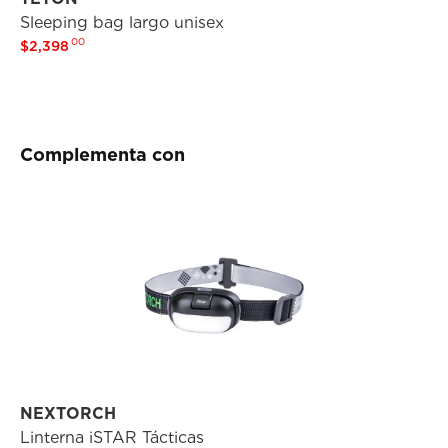
Sleeping bag largo unisex
Bo
$
00
$
2,398
-
Complementa con
NEXTORCH
C
Linterna iSTAR Tácticas
Ha