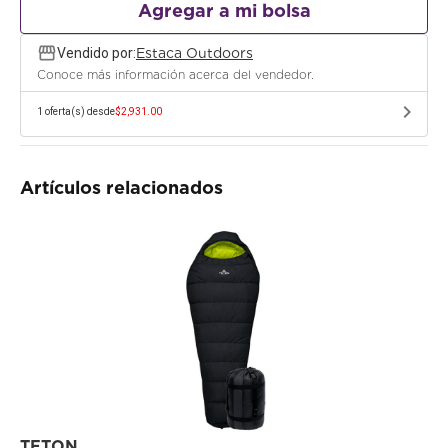
Agregar a mi bolsa
storefront
Vendido por:
Estaca Outdoors
Conoce más información acerca del vendedor.
chevron_right
1
oferta(s) desde
$2,931.00
Artículos relacionados
TETON
B